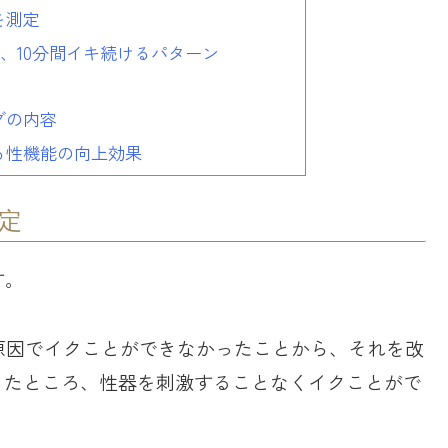
を測定
、10分間イキ続けるパターン
グの内容
る性機能の向上効果
定
す。
原因でイクことができなかったことから、それを改
ったところ、性器を刺激することなくイクことがで