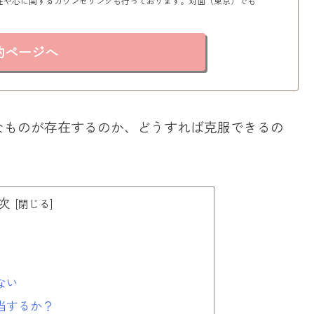
性や心に関するカウンセリングも行っております。対面（東京）でも
約ページへ
なものが存在するのか、どうすれば克服できるの
次
ない
当するか？