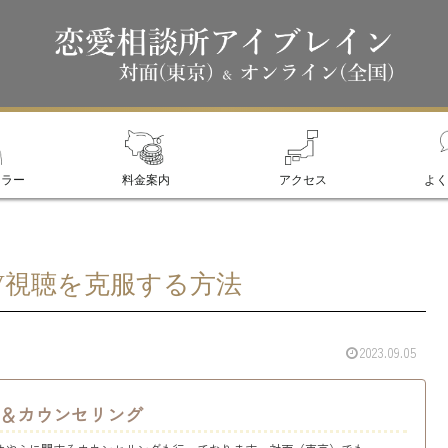
セラー
料金案内
アクセス
よく
V視聴を克服する方法
2023.09.05
＆カウンセリング