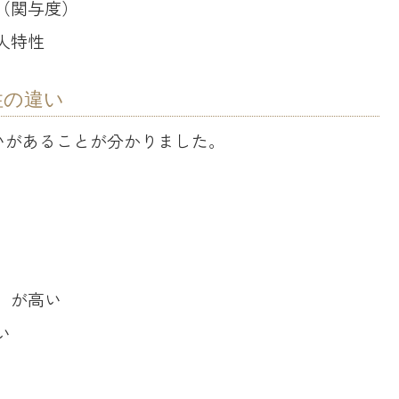
（関与度）
人特性
性の違い
いがあることが分かりました。
）が高い
い